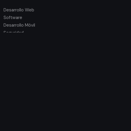
Desarrollo Web
Software
Desarrollo Móvil
Seguridad
Consultoría
Enlaces Rápidos
Sobre Mí
Servicios
Casos de Éxito
Agendar Reunión
Ayuda
Preguntas Frecuentes
Formas de Pago